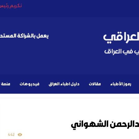
تكريم رئيس 
عميد كلية طب ب
وزار
خب
يعمل بالشراكة المستدا
رموز الأطباء
مقالات
دليل اطباء العراق
فيديوهات
منصة ا
عبدالرحمن الشهواني
442