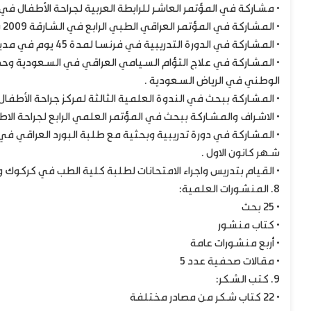
• مشاركة في المؤتمر العاشر للرابطة العربية لجراحة الأطفال في ابو ظبي آذار 08
• المشاركة في المؤتمر العراقي الطبي الرابع في الشارقة 2009 وتقديم بحث .
• المشاركة في الدورة التدريبية في فرنسا لمدة 45 يوم في مدينة سانت إتيان 2009
• المشاركة في علاج التؤام السيامي العراقي في السعودية وحض
الوطني في الرياض السعودية .
• المشاركة ببحث في الندوة العلمية الثالثة لمركز جراحة الأطفال في 23/3/ 2010 في قاعة المنتدى الادبي لجامعة 
• الاشراف والمشاركة ببحث في المؤتمر العلمي الرابع لجراحة الاطفال في ايلول 2013
شهر كانون الاول .
• القيام بتدريس واجراء الامتحانات لطلبة كلية الطب في كركوك و زاخو خل
8. المنشورات العلمية:
• 25 بحث
• كتاب منشور
• أربع منشورات عامة
• مقالات صحفية عدد 5
9. كتب الشكر:
• 22 كتاب شكر من مصادر مختلفة