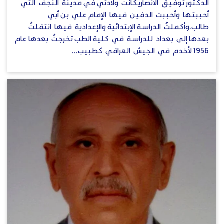
الدكتور توفيق الأنصاريكانت ولادتي في مدينة النجف التي
أحببتها وأحببت الدفين فيها الإمام علي بن أبي
طالب.وأكملتُ الدراسة الإبتدائية والإعدادية فيها انتقلتُ
بعدها إلى بغداد للدراسة في كلية الطب تخرجتُ بعدها عام
1956 لأخدم في الجيش العراقي كطبيب...