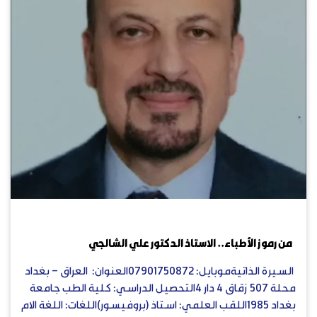
يوليو 10, 2023
من رموز الأطباء.. الاستاذ الدكتور علي الشالجي
السيرة الذاتيةموبايل: 07901750872العنوان: العراق – بغداد
محلة 507 زقاق 4 دار 4التحصيل الدراسي: كلية الطب جامعة
بغداد 1985اللقب العلمي: استاذ (بروفيسور)اللغات: اللغة الام