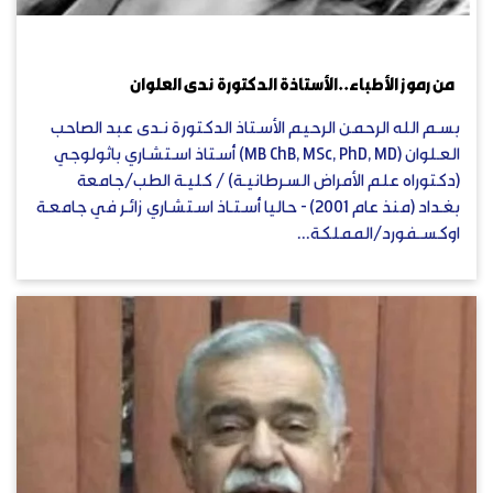
أكتوبر 3, 2023
من رموز الأطباء..الأستاذة الدكتورة ندى العلوان
بسم الله الرحمن الرحيم الأستاذ الدكتورة نـدى عبد الصاحب
العـلوان (MB ChB, MSc, PhD, MD) أستاذ استشاري باثولوجي
(دكتوراه علم الأمراض السرطانيـة) / كليـة الطب/جامعة
بغـداد (منذ عام 2001) - حاليا أستـاذ استشاري زائـر في جامعـة
اوكسـفورد/المملكة...