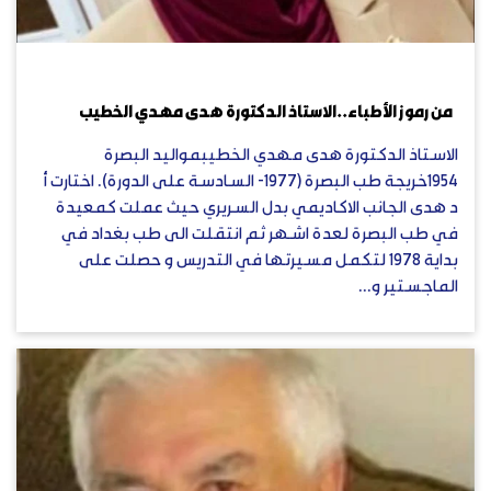
يوليو 6, 2023
من رموز الأطباء..الاستاذ الدكتورة هدى مهدي الخطيب
الاستاذ الدكتورة هدى مهدي الخطيبمواليد البصرة
١٩٥٤خريجة طب البصرة (١٩٧٧- السادسة على الدورة). اختارت أ
د هدى الجانب الاكاديمي بدل السريري حيث عملت كمعيدة
في طب البصرة لعدة اشهر ثم انتقلت الى طب بغداد في
بداية ١٩٧٨ لتكمل مسيرتها في التدريس و حصلت على
الماجستير و...