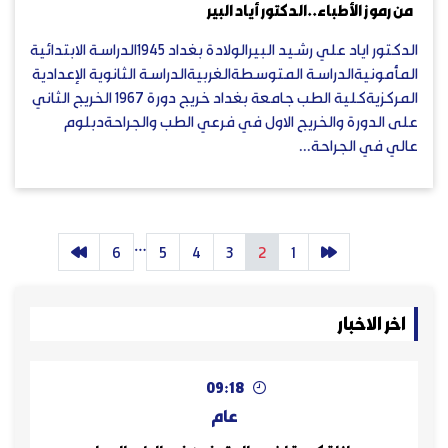
من رموز الأطباء..الدكتور أياد البير
الدكتور اياد علي رشيد البيرالولادة بغداد ١٩٤٥الدراسة الابتدائية
المأمونيةالدراسة المتوسطةالغربيةالدراسة الثانوية الإعدادية
المركزيةكلية الطب جامعة بغداد خريج دورة ١٩٦٧ الخريج الثاني
على الدورة والخريج الاول في فرعي الطب والجراحةدبلوم
عالي في الجراحة...
…
6
5
4
3
2
1
اخر الاخبار
09:18
عام